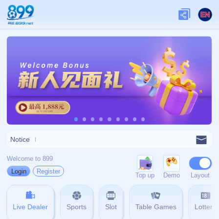
世界杯让球站：以大数据全景揭示赛事让球
添加时间：2026-08-08T03:41:04+08:00