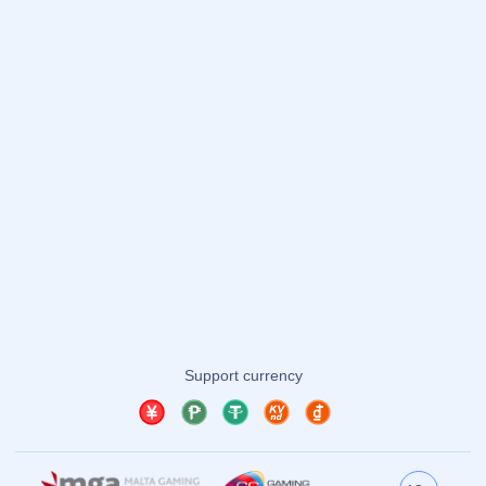
在强调大数据价值的更需要清晰的一点是：无论世界杯让球
站模型多精细，它终究是一种概率辅助工具，而不是“结果剧
透”。即便某盘型在历史样本中赢盘率达到70%，也意味着仍