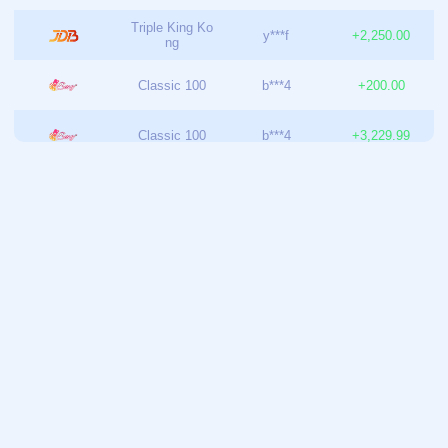
理解境外博彩平台的账户结构
要实现高效管理，第一步是看懂境外博彩平台的账户结构。
一般而言，账户会分为主钱包、体育钱包以及其他专项钱
包，例如娱乐城或电子竞技等。很多玩家习惯把所有资金堆
在主钱包中，但更聪明的做法是把资金按用途拆分，形成一
个清晰的资金地图。比如，专门为世界杯设置一个体育钱
包，把计划投入世界杯投注的总预算转入其中，其他钱包保
持低余额，这样一来，你的风险暴露就被锁定在可承受范围
内。一些平台会对不同钱包采用不同的优惠规则和流水要
求，如果不注意，很容易在提款时被复杂条款束缚。理解这
些结构差异，并在操作前在后台查看详细说明，可以帮助你
在规划账户时就“预先避坑”。
资金预算与限额策略