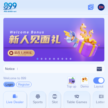
如何规避世界杯下注中的风险
添加时间：2026-08-07T03:41:08+08:00