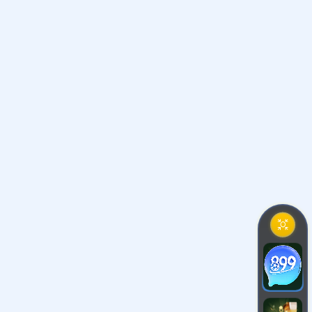
心理风险 与成瘾倾向保持距离
世界杯下注带来的不仅是资金风险，还有同样重要、但更隐